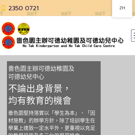
2350 0721
ZH
嗇
色
園
主
辦
可
德
幼
稚
園
及
可
德
幼
兒
中
心
不
論
出
身
背
景
，
均
有
教
育
的
機
會
嗇色園堅持落實以「學生為本」、「因
材施教」的辦學方針，除了培訓學生在
學業上達致一定水平外，更重視以充足