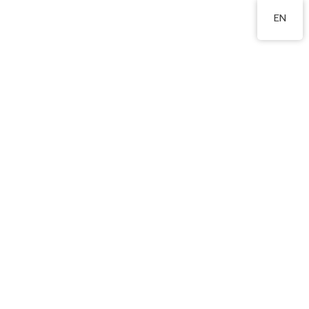
2350 0721
EN
幼兒佐敦谷郊遊24-25
2025 年 2 月 19 日