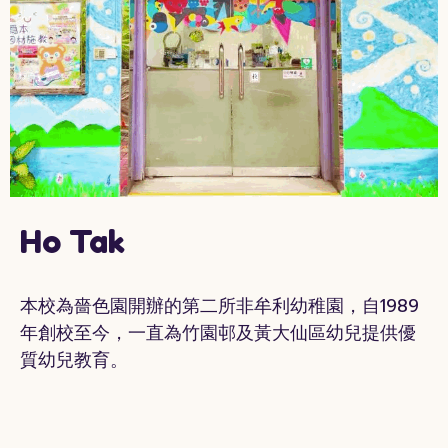
Ho Tak
本校為嗇色園開辦的第二所非牟利幼稚園，自1989
年創校至今，一直為竹園邨及黃大仙區幼兒提供優
質幼兒教育。