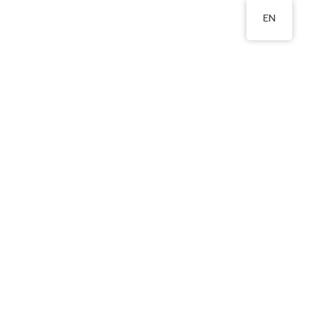
EN
北邨松園樓
2350 0721
Area
Publications
Admissions
Relevant Links
大冒險）