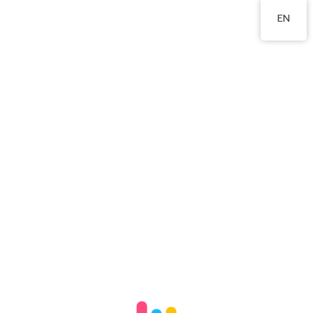
2350 0721
EN
長洲傳統文化非遺活
(2024-2025）
2025 年 9 月 16 日