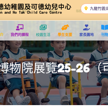
九龍竹園
介
我們的課程
校園生活
學生支援
家長園地
刊
博物院展覽25-26