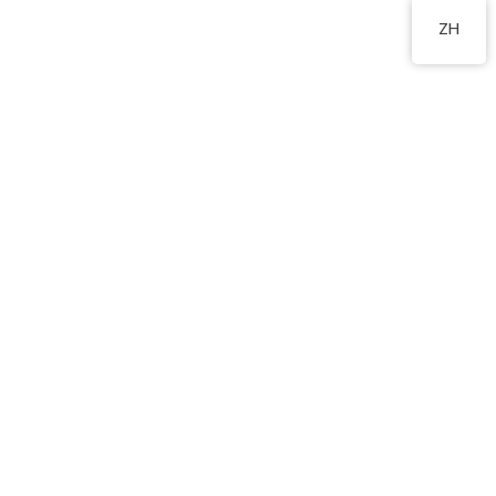
2350 0721
ZH
02592f3c-e6ee-4b47-
bf88-13447c783305