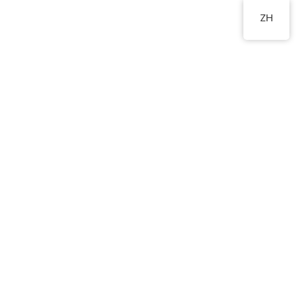
ZH
北邨松園樓
2350 0721
物
新生入學申請
相關連結
聯絡我們