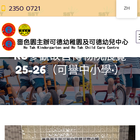
2350 0721
ZH
K3參觀故宮博物院展覽
25-26（可譽中小學·）