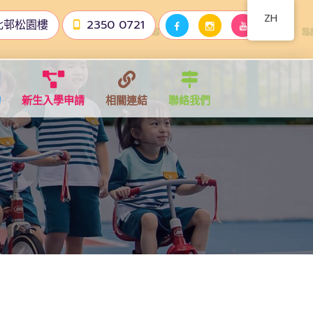
ZH
北邨松園樓
2350 0721
物
新生入學申請
相關連結
聯絡我們