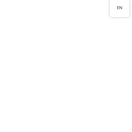
2350 0721
EN
可觀自然教育中心（大帽
山大冒險）
2026 年 1 月 10 日