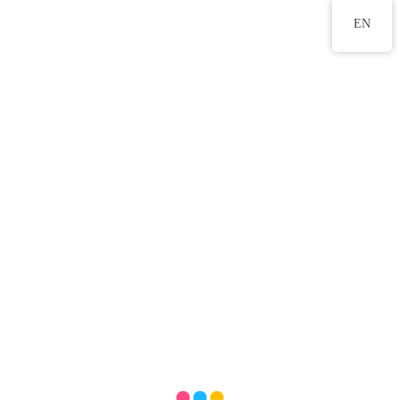
2350 0721
EN
課室外進行的體驗式學習
活動天地
高班活動《行花市》